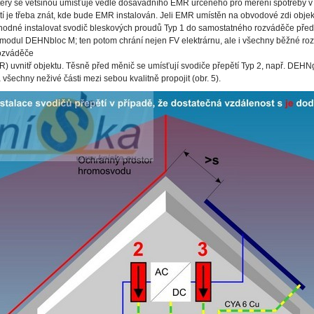
rý se většinou umísťuje vedle dosavadního EMR určeného pro měření spotřeby v ob
tí je třeba znát, kde bude EMR instalován. Jeli EMR umístěn na obvodové zdi obje
ýhodné instalovat svodič bleskových proudů Typ 1 do samostatného rozváděče před
modul DEHNbloc M; ten potom chrání nejen FV elektrárnu, ale i všechny běžné roz
rozváděče
 uvnitř objektu. Těsně před měnič se umísťují svodiče přepětí Typ 2, např. DEHNg
všechny neživé části mezi sebou kvalitně propojit (obr. 5).