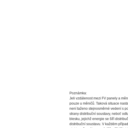
Poznámka:
Jeli vzdálenost mezi FV panely a měni
pouze u měničů. Taková situace nasta
není taženo stejnosměrné vedení s po
strany distribuční soustavy, neboť od
blesku, jejichž energie se šíří distr
distribuční soustavu. V každém případ