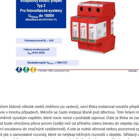
čem řádově několik metrů (měřeno po vedení), není třeba instalovat svodiče přepětí
ne v mnoha případech. Měniče se často instalují těsně pod střechou. Toto řešení 
měrně vysokým napětím, které navíc nelze v podstatě vypnout. Dále je třeba se za
tud bude ohrožena přece jenom častěji než od přímého úderu blesku do objektu (spín
ibuční soustavou do značných vzdáleností). A zde je nutné věnovat velkou pozornost
ě jde o samostatné rozvody, které se netýkají běžných rozvodů v objektu. Střídav