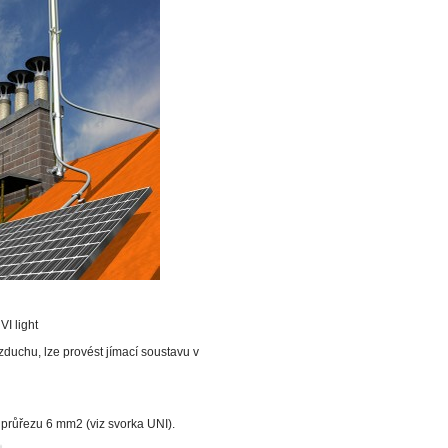
light
zduchu, lze provést jímací soustavu v
 průřezu 6 mm2 (viz svorka UNI).