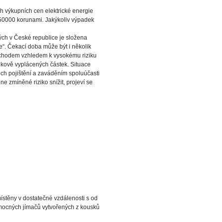
ch výkupních cen elektrické energie
 50000 korunami. Jakýkoliv výpadek
ých v České republice je složena
e“. Čekací doba může být i několik
 obchodem vzhledem k vysokému riziku
lkově vyplácených částek. Situace
ich pojištění a zaváděním spoluúčasti
ne zmíněné riziko snížit, projeví se
ístěny v dostatečné vzdálenosti s od
pomocných jímačů vytvořených z kousků