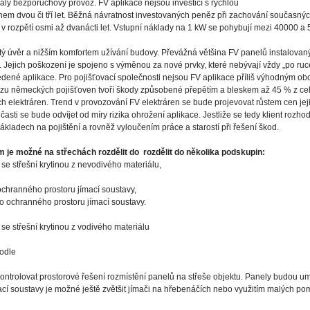
 trvalý bezporuchový provoz. FV aplikace nejsou investicí s rychlou
ěhem dvou či tří let. Běžná návratnost investovaných peněz při zachování současný
v rozpětí osmi až dvanácti let. Vstupní náklady na 1 kW se pohybují mezi 40000 a
ý úvěr a nižším komfortem užívání budovy. Převážná většina FV panelů instalovan
Jejich poškození je spojeno s výměnou za nové prvky, které nebývají vždy „po ruc
 uvedené aplikace. Pro pojišťovací společnosti nejsou FV aplikace příliš výhodným
azu německých pojišťoven tvoří škody způsobené přepětím a bleskem až 45 % z ce
h elektráren. Trend v provozování FV elektráren se bude projevovat růstem cen jej
asti se bude odvíjet od míry rizika ohrožení aplikace. Jestliže se tedy klient rozhod
ákladech na pojištění a rovněž vyloučením práce a starostí při řešení škod.
 je možné na střechách rozdělit do rozdělit do několika podskupin:
se střešní krytinou z nevodivého materiálu,
 ochranného prostoru jímací soustavy,
do ochranného prostoru jímací soustavy.
se střešní krytinou z vodivého materiálu
odle
ontrolovat prostorové řešení rozmístění panelů na střeše objektu. Panely budou um
mací soustavy je možné ještě zvětšit jímači na hřebenáčích nebo využitím malých 