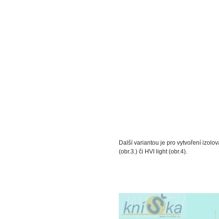
Obr. 2. Ochranný úh
Další variantou je pro vytvoření izo
(obr.3.) či HVI light (obr.4).