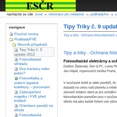
Oddíly
Přejít
na
obsah
→
→
→
nacházíte se zde:
úvod
informace pro veřejnost
podkladyfve
s
|
Přejít
Tipy Triky č. 9 upda
navigace
na
navigaci
Poučné noviny
Tipy a triky - Ochrana fotovoltaický
PodkladyFVE
Sborník příspěvků
Tipy Triky č. 9
Tipy a triky - Ochrana fo
update 2012
Fotovoltaické
Fotovoltaické elektrárny a o
střídače
Dalibor Šalanský, člen ILPC, Luma Plus
Dva trackery nebo
Jan Hájek, organizační složka Prah
jeden?
Fotovoltaika a
solární tepelné
V současné době je stále jasnější, ž
kolektory – porovnání
dopadá na celou naší planetu a místem
Zabezpečení
zároveň místem, které je pro umístěn
majetku i FVE před
fotovoltaickým panelům jsou v součas
krádeží
střeše má jako každé řešení své výhody
Orientace panelů na
střeše
Fotovoltaická