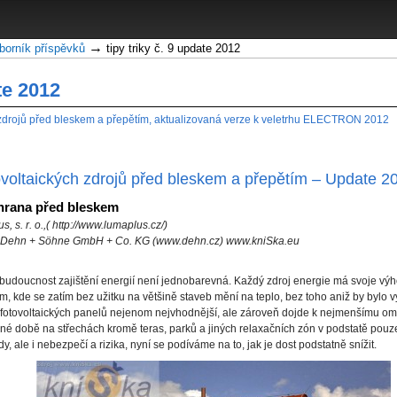
→
borník příspěvků
tipy triky č. 9 update 2012
te 2012
ch zdrojů před bleskem a přepětím, aktualizovaná verze k veletrhu ELECTRON 2012
tovoltaických zdrojů před bleskem a přepětím – Update 2
chrana před bleskem
, s. r. o.,( http://www.lumaplus.cz/)
a, Dehn + Söhne GmbH + Co. KG (www.dehn.cz) www.kniSka.eu
e budoucnost zajištění energií není jednobarevná. Každý zdroj energie má svoje vý
, kde se zatím bez užitku na většině staveb mění na teplo, bez toho aniž by bylo vy
í fotovoltaických panelů nejenom nejvhodnější, ale zároveň dojde k nejmenšímu om
né době na střechách kromě teras, parků a jiných relaxačních zón v podstatě pouz
, ale i nebezpečí a rizika, nyní se podíváme na to, jak je dost podstatně snížit.