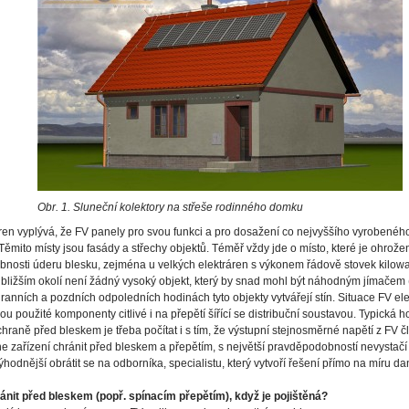
Obr. 1. Sluneční kolektory na střeše rodinného domku
ráren vyplývá, že FV panely pro svou funkci a pro dosažení co nejvyššího vyrobenéh
 Těmito místy jsou fasády a střechy objektů. Téměř vždy jde o místo, které je ohr
nosti úderu blesku, zejména u velkých elektráren s výkonem řádově stovek kilowatt
nejbližším okolí není žádný vysoký objekt, který by snad mohl být náhodným jímačem
anních a pozdních odpoledních hodinách tyto objekty vytvářejí stín. Situace FV ele
u použité komponenty citlivé i na přepětí šířící se distribuční soustavou. Typická 
ochraně před bleskem je třeba počítat i s tím, že výstupní stejnosměrné napětí z FV
dne zařízení chránit před bleskem a přepětím, s největší pravděpodobností nevystač
ýhodnější obrátit se na odborníka, specialistu, který vytvoří řešení přímo na míru da
ánit před bleskem (popř. spínacím přepětím), když je pojištěná?