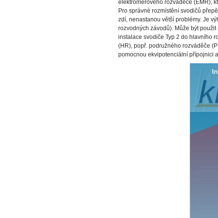
elektroměrového rozváděče (EMR), kte
Pro správné rozmístění svodičů přepě
zdí, nenastanou větší problémy. Je v
rozvodných závodů). Může být použit 
instalace svodiče Typ 2 do hlavního 
(HR), popř. podružného rozváděče (PR)
pomocnou ekvipotenciální přípojnici a 