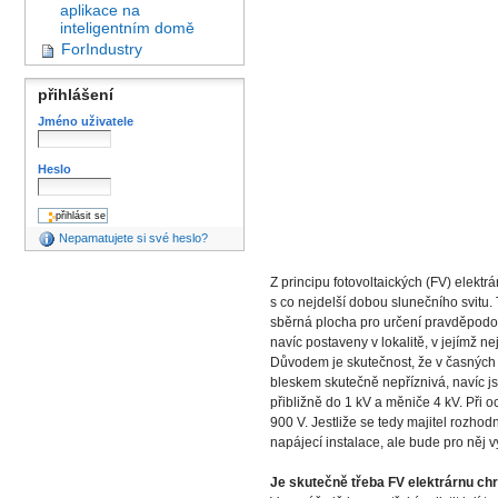
aplikace na
inteligentním domě
ForIndustry
přihlášení
Jméno uživatele
Heslo
Nepamatujete si své heslo?
Z principu fotovoltaických (FV) elekt
s co nejdelší dobou slunečního svitu.
sběrná plocha pro určení pravděpodob
navíc postaveny v lokalitě, v jejímž 
Důvodem je skutečnost, že v časných r
bleskem skutečně nepříznivá, navíc jso
přibližně do 1 kV a měniče 4 kV. Při 
900 V. Jestliže se tedy majitel rozho
napájecí instalace, ale bude pro něj v
Je skutečně třeba FV elektrárnu chr