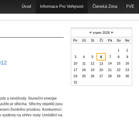
Úvod
Informace Pro Veřejnost
Členská Zóna
FVE
«
»
srpen 2026
Po
Út
St
Čt
Pá
So
Ne
srpen
1
2
3
4
5
6
7
8
9
012
10
11
12
14
15
16
13
17
18
19
20
21
22
23
24
25
26
27
28
29
30
31
hody a nevýhody. Sluneční energie
užito je střecha. Střechy objektů jsou
ezení životního prostoru. Konkurencí
e systémy na ohřev vody. Umístění na