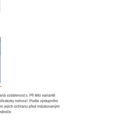
ná vzdálenost s. Při této variantě
přeskoky nehrozí. Podle výstupního
pro jejich ochranu před indukovaným
měniče.