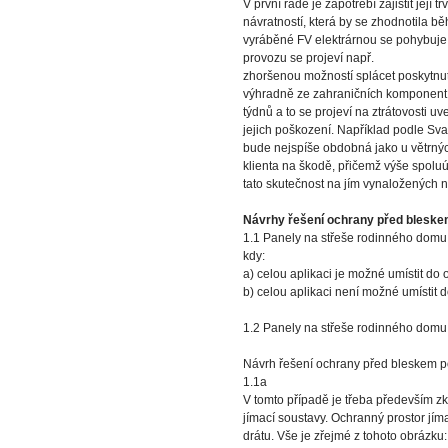
V první řadě je zapotřebí zajistit její
návratností, která by se zhodnotila b
vyráběné FV elektrárnou se pohybuje 
provozu se projeví např.
zhoršenou možností splácet poskytnut
výhradně ze zahraničních komponent. 
týdnů a to se projeví na ztrátovosti
jejich poškození. Například podle Sv
bude nejspíše obdobná jako u větrnýc
klienta na škodě, přičemž výše spoluúč
tato skutečnost na jím vynaložených n
Návrhy řešení ochrany před bleskem
1.1 Panely na střeše rodinného domu 
kdy:
a) celou aplikaci je možné umístit do
b) celou aplikaci není možné umístit 
1.2 Panely na střeše rodinného domu 
Návrh řešení ochrany před bleskem p
1.1a
V tomto případě je třeba především zk
jímací soustavy. Ochranný prostor jí
drátu. Vše je zřejmé z tohoto obrázku: