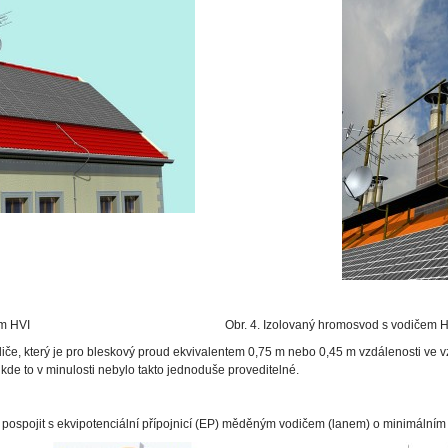
d s vodičem HVI Obr. 4. Izolovaný hromosvod s vodičem HVI 
iče, který je pro bleskový proud ekvivalentem 0,75 m nebo 0,45 m vzdálenosti ve v
kde to v minulosti nebylo takto jednoduše proveditelné.
 pospojit s ekvipotenciální přípojnicí (EP) měděným vodičem (lanem) o minimálním