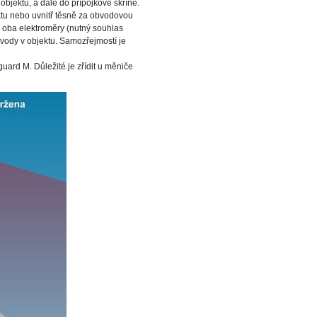
jektu, a dále do přípojkové skříně.
ktu nebo uvnitř těsně za obvodovou
 oba elektroměry (nutný souhlas
vody v objektu. Samozřejmostí je
uard M. Důležité je zřídit u měniče