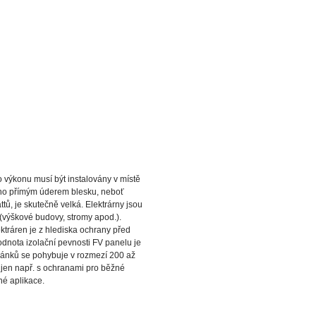
o výkonu musí být instalovány v místě
oženo přímým úderem blesku, neboť
ů, je skutečně velká. Elektrárny jsou
 (výškové budovy, stromy apod.).
ktráren je z hlediska ochrany před
hodnota izolační pevnosti FV panelu je
 článků se pohybuje v rozmezí 200 až
í jen např. s ochranami pro běžné
né aplikace.