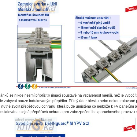
nků se nikde nesmí přiblížit k jímací soustavě na vzdálenost menší, než je vypočíta
dále zabývat pouze indukovaným přepětím. Přímý úder blesku nebo nekontrolované 
 nutné zvolit přepěťovou ochranu, která bude umístěna co nejblíže k FV panelům 
 instalována stejná přepěťová ochrana pro zabezpečení bezporuchového provozu 