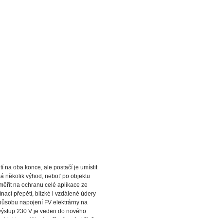
 na oba konce, ale postačí je umístit
má několik výhod, neboť po objektu
měřit na ochranu celé aplikace ze
ací přepětí, blízké i vzdálené údery
 způsobu napojení FV elektrárny na
ý výstup 230 V je veden do nového