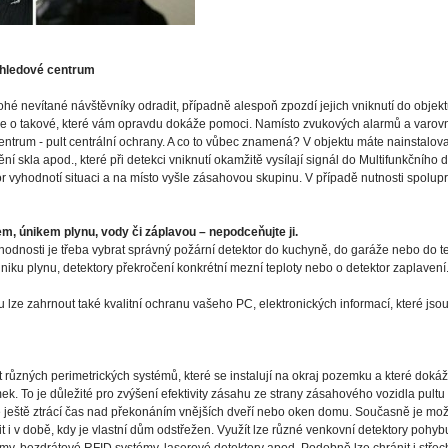
ohledové centrum
 nevítané návštěvníky odradit, případně alespoň zpozdí jejich vniknutí do objek
 ale o takové, které vám opravdu dokáže pomoci. Namísto zvukových alarmů a var
entrum - pult centrální ochrany. A co to vůbec znamená? V objektu máte nainstalo
ění skla apod., které při detekci vniknutí okamžitě vysílají signál do Multifunkčního
r vyhodnotí situaci a na místo vyšle zásahovou skupinu. V případě nutnosti spolu
em, únikem plynu, vody či záplavou – nepodceňujte ji.
odnosti je třeba vybrat správný požární detektor do kuchyně, do garáže nebo do t
niku plynu, detektory překročení konkrétní mezní teploty nebo o detektor zaplavení
ze zahrnout také kvalitní ochranu vašeho PC, elektronických informací, které jsou
 různých perimetrických systémů, které se instalují na okraj pozemku a které dokáží
. To je důležité pro zvýšení efektivity zásahu ze strany zásahového vozidla pultu 
e ještě ztrácí čas nad překonáním vnějších dveří nebo oken domu. Současně je možn
 i v době, kdy je vlastní dům odstřežen. Využít lze různé venkovní detektory pohybu