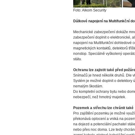
Foto: Alkom Security
Dálkové napojení na Multifunkční d
Mechanické zabezpečení dokáže mnohé
zabezpečení doplnit o elektronické,
napojení na Multifunkční dohledové c
magnetických kontaktů, detektorů tříšt
nonstop. Speciálně vyškolený operáto
státu.
Ochranu lze zajistit také před požár
Snímačů je hned několik druhů. Dle vh
Systém je možné doplnit o detektory ú
nemalým škodám.
Do kompletní ochrany bytu nebo domu l
nebezpečí, než hmotný majetek.
Pozemek a střechu lze chránit také
Pro zajištění pozemku je možné využít
překonává oplocení a vniká na pozemek
na dojezd a potenciální pachatel stál
nebo přes noc doma. Lze tedy chcránit