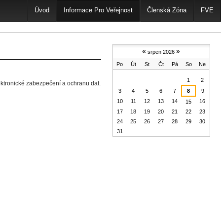
Úvod
Informace Pro Veřejnost
Členská Zóna
FVE
«
»
srpen 2026
Po
Út
St
Čt
Pá
So
Ne
srpen
1
2
lektronické zabezpečení a ochranu dat.
3
4
5
6
7
8
9
10
11
12
13
14
16
15
17
18
19
20
21
22
23
24
25
26
27
28
29
30
31