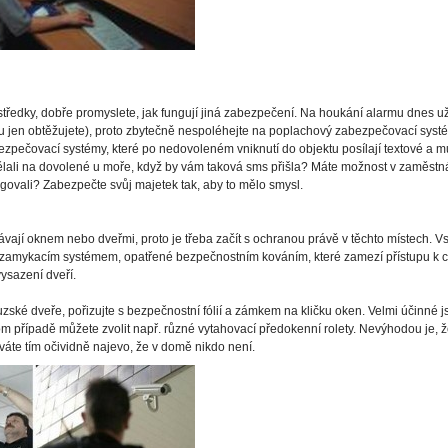
středky, dobře promyslete, jak fungují jiná zabezpečení. Na houkání alarmu dnes u
u jen obtěžujete), proto zbytečně nespoléhejte na poplachový zabezpečovací systé
zpečovací systémy, které po nedovoleném vniknutí do objektu posílají textové a mu
dělali na dovolené u moře, když by vám taková sms přišla? Máte možnost v zaměstná
govali? Zabezpečte svůj majetek tak, aby to mělo smysl.
vají oknem nebo dveřmi, proto je třeba začít s ochranou právě v těchto místech. V
amykacím systémem, opatřené bezpečnostním kováním, které zamezí přístupu k cyli
vysazení dveří.
zské dveře, pořizujte s bezpečnostní fólií a zámkem na kličku oken. Velmi účinné j
m případě můžete zvolit např. různé vytahovací předokenní rolety. Nevýhodou je, ž
áváte tím očividně najevo, že v domě nikdo není.