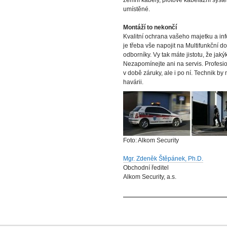
zemní kabely, plotové kabelážní systé
umístěné.
Montáží to nekončí
Kvalitní ochrana vašeho majetku a in
je třeba vše napojit na Multifunkční
odborníky. Vy tak máte jistotu, že jak
Nezapomínejte ani na servis. Profesio
v době záruky, ale i po ní. Technik b
havárii.
Foto: Alkom Security
Mgr. Zdeněk Štěpánek, Ph.D.
Obchodní ředitel
Alkom Security, a.s.
Akce
dokumentů
Osobní