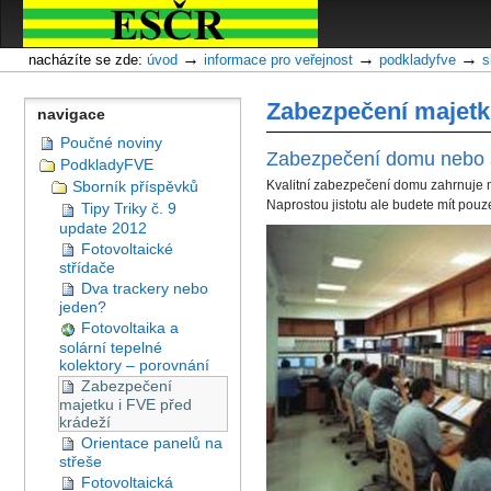
Oddíly
Přejít
na
obsah
→
→
→
nacházíte se zde:
úvod
informace pro veřejnost
podkladyfve
s
|
Přejít
Zabezpečení majetk
navigace
na
navigaci
Poučné noviny
Zabezpečení domu nebo 
PodkladyFVE
Sborník příspěvků
Kvalitní zabezpečení domu zahrnuje me
Naprostou jistotu ale budete mít pou
Tipy Triky č. 9
update 2012
Fotovoltaické
střídače
Dva trackery nebo
jeden?
Fotovoltaika a
solární tepelné
kolektory – porovnání
Zabezpečení
majetku i FVE před
krádeží
Orientace panelů na
střeše
Fotovoltaická