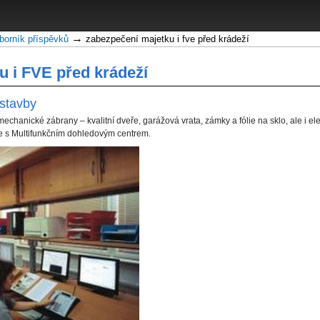
→
borník příspěvků
zabezpečení majetku i fve před krádeží
u i FVE před krádeží
stavby
chanické zábrany – kvalitní dveře, garážová vrata, zámky a fólie na sklo, ale i e
ze s Multifunkčním dohledovým centrem.