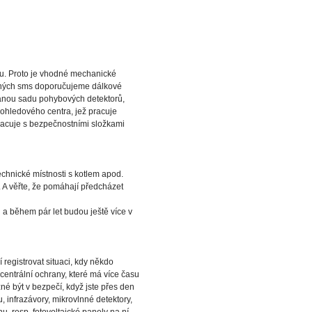
tu. Proto je vhodné mechanické
ovných sms doporučujeme dálkové
vanou sadu pohybových detektorů,
 dohledového centra, jež pracuje
pracuje s bezpečnostními složkami
echnické místnosti s kotlem apod.
. A věřte, že pomáhají předcházet
 a během pár let budou ještě více v
 registrovat situaci, kdy někdo
centrální ochrany, které má více času
é být v bezpečí, když jste přes den
, infrazávory, mikrovlnné detektory,