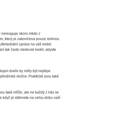
ž nereaguje skoro nikdo z
m, který je zakončena pouze sirénou.
ltimediální zprávy na váš mobil.
ní tak často sledovat mobil, abyste
stupní dveře by měly být nejlépe
ndrické vložce. Praktické jsou také
sou také mříže, ale ne každý z nás se
e když je stáhnete na celou dobu vaší