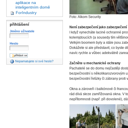
aplikace na
inteligentním domě
ForIndustry
Foto: Alkom Security
přihlášení
Není zabezpečení jako zabezpečení
Jméno uživatele
I když vynecháte laciné ochranné pro
kolemjdoucích (a sousedy tím většino
Velkým boomem byly a stále jsou zabe
Heslo
Dokážete si ale představit, co byste 
navíc rychle a vůbec adekvátně zarea
Nepamatujete si své heslo?
Začněte u mechanické ochrany
Pachatelé se do domu nejčastěji dostá
bezpečnostní s několikarozvorovým uz
bezpečnostní řetízky či zábrany proti 
Okna a zároveň i balkónové či francou
rád dívá skrze zamřížovaná okna. V to
nepřítomnosti (např. při dovolené), d