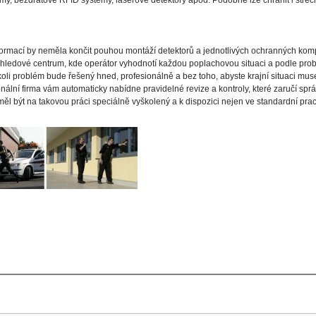
my, bezdrátové RFID systémy, laserové detektory apod. Podobně lze chránit i střech
formací by neměla končit pouhou montáží detektorů a jednotlivých ochranných kom
 dohledové centrum, kde operátor vyhodnotí každou poplachovou situaci a podle pr
ýkoli problém bude řešený hned, profesionálně a bez toho, abyste krajní situaci muse
nální firma vám automaticky nabídne pravidelné revize a kontroly, které zaručí spr
y měl být na takovou práci speciálně vyškolený a k dispozici nejen ve standardní pr