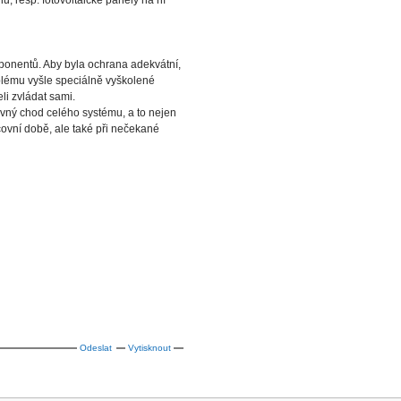
u, resp. fotovoltaické panely na ní
ponentů. Aby byla ochrana adekvátní,
oblému vyšle speciálně vyškolené
li zvládat sami.
ávný chod celého systému, a to nejen
acovní době, ale také při nečekané
Odeslat
Vytisknout